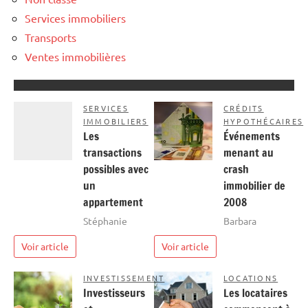
Services immobiliers
Transports
Ventes immobilières
SERVICES
CRÉDITS
IMMOBILIERS
HYPOTHÉCAIRES
Les
Événements
transactions
menant au
possibles avec
crash
un
immobilier de
appartement
2008
Stéphanie
Barbara
Voir article
Voir article
INVESTISSEMENT
LOCATIONS
Investisseurs
Les locataires