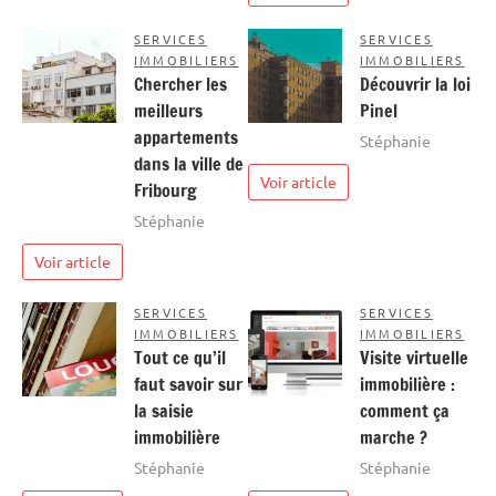
SERVICES
SERVICES
IMMOBILIERS
IMMOBILIERS
Chercher les
Découvrir la loi
meilleurs
Pinel
appartements
Stéphanie
dans la ville de
Voir article
Fribourg
Stéphanie
Voir article
SERVICES
SERVICES
IMMOBILIERS
IMMOBILIERS
Tout ce qu’il
Visite virtuelle
faut savoir sur
immobilière :
la saisie
comment ça
immobilière
marche ?
Stéphanie
Stéphanie