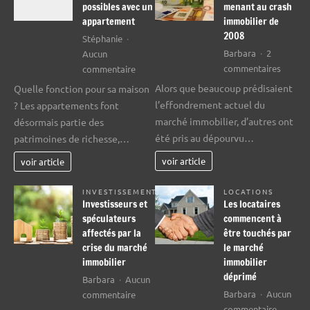
possibles avec un
menant au crash
appartement
immobilier de
2008
Stéphanie
Barbara
2
Aucun
sur
sur
commentaires
commentaire
Événem
Les
Alors que beaucoup prédisaient
Quelle fonction pour sa maison
menan
transactions
l’effondrement actuel du
? Les appartements font
au
possibles
marché immobilier, d’autres ont
désormais partie des
crash
avec
été pris au dépourvu…
patrimoines de richesse,…
immobi
un
de
appartement
voir article
voir article
2008
INVESTISSEMENT
LOCATIONS
Investisseurs et
Les locataires
spéculateurs
commencent à
affectés par la
être touchés par
crise du marché
le marché
immobilier
immobilier
déprimé
Barbara
Aucun
sur
Barbara
Aucun
commentaire
sur
Investisseurs
commentaire