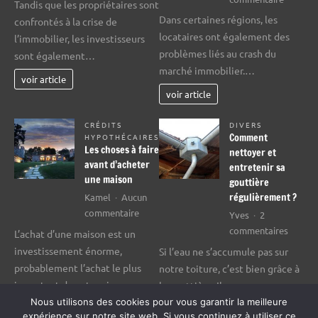
Tandis que les propriétaires sont
Les
et
Dans certaines régions, les
confrontés à la crise de
locatair
spéculateurs
locataires ont également des
l’immobilier, les investisseurs
commen
affectés
problèmes liés au crash du
sont également…
à
par
marché immobilier.…
être
la
voir article
touchés
crise
voir article
par
du
le
marché
CRÉDITS
DIVERS
Comment
HYPOTHÉCAIRES
marché
immobilier
Les choses à faire
nettoyer et
immobil
avant d’acheter
entretenir sa
déprimé
une maison
gouttière
régulièrement ?
Kamel
Aucun
sur
commentaire
Yves
2
Les
sur
commentaires
L’achat d’une maison est un
choses
Comme
investissement énorme,
Si l’eau ne s’accumule pas sur
à
nettoy
probablement l’achat le plus
notre toiture, c’est bien grâce à
faire
et
important de votre vie.…
la gouttière. Il…
avant
entrete
Nous utilisons des cookies pour vous garantir la meilleure
d’acheter
sa
voir article
voir article
expérience sur notre site web. Si vous continuez à utiliser ce