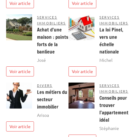
Voir article
Voir article
SERVICES
SERVICES
IMMOBILIERS
IMMOBILIERS
Achat d’une
La loi Pinel,
maison : points
vers une
forts de la
échelle
banlieue
nationale
José
Michel
Voir article
Voir article
DIVERS
SERVICES
Les métiers du
IMMOBILIERS
Conseils pour
secteur
trouver
immobilier
l’appartement
Arisoa
idéal
Voir article
Stéphanie