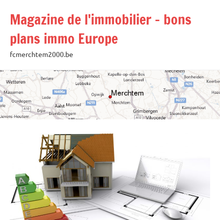
Aller
Magazine de l'immobilier – bons
au
contenu
plans immo Europe
fcmerchtem2000.be