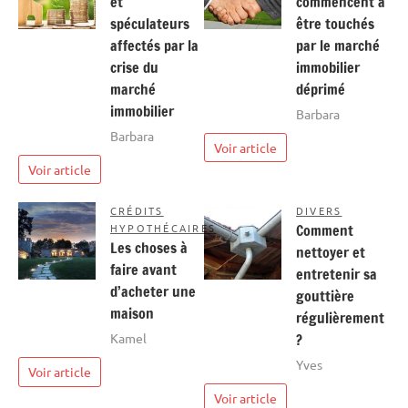
et
commencent à
spéculateurs
être touchés
affectés par la
par le marché
crise du
immobilier
marché
déprimé
immobilier
Barbara
Barbara
Voir article
Voir article
CRÉDITS
DIVERS
HYPOTHÉCAIRES
Comment
Les choses à
nettoyer et
faire avant
entretenir sa
d’acheter une
gouttière
maison
régulièrement
Kamel
?
Yves
Voir article
Voir article