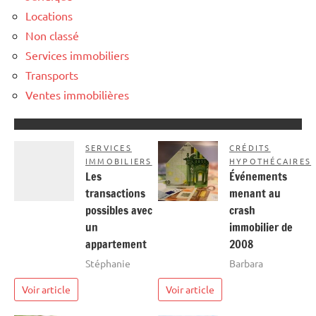
Locations
Non classé
Services immobiliers
Transports
Ventes immobilières
SERVICES
CRÉDITS
IMMOBILIERS
HYPOTHÉCAIRES
Les
Événements
transactions
menant au
possibles avec
crash
un
immobilier de
appartement
2008
Stéphanie
Barbara
Voir article
Voir article