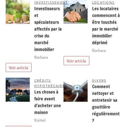
INVESTISSEMENT
LOCATIONS
Investisseurs
Les locataires
et
commencent à
spéculateurs
être touchés
affectés par la
par le marché
crise du
immobilier
marché
déprimé
immobilier
Barbara
Barbara
Voir article
Voir article
CRÉDITS
DIVERS
HYPOTHÉCAIRES
Comment
Les choses à
nettoyer et
faire avant
entretenir sa
d’acheter une
gouttière
maison
régulièrement
Kamel
?