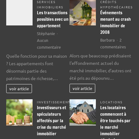
SERVICES
CRÉDITS
IMMOBILIERS
HYPOTHÉCAIRES
Les transactions
Événements
possibles avec un
menant au crash
appartement
immobilier de
2008
Stéphanie
Barbara
2
Aucun
sur
sur
commentaires
commentaire
Événem
Les
Alors que beaucoup prédisaient
Quelle fonction pour sa maison
menan
transactions
l’effondrement actuel du
? Les appartements font
au
possibles
marché immobilier, d’autres ont
désormais partie des
crash
avec
été pris au dépourvu…
patrimoines de richesse,…
immobi
un
de
appartement
voir article
voir article
2008
INVESTISSEMENT
LOCATIONS
Investisseurs et
Les locataires
spéculateurs
commencent à
affectés par la
être touchés par
crise du marché
le marché
immobilier
immobilier