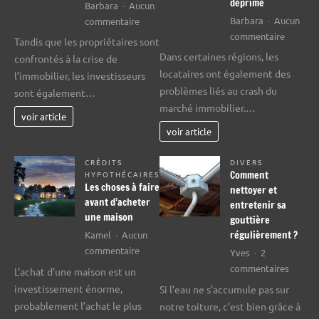
déprimé
Barbara
Aucun
sur
Barbara
Aucun
commentaire
sur
Investisseurs
commentaire
Tandis que les propriétaires sont
Les
et
Dans certaines régions, les
confrontés à la crise de
locatair
spéculateurs
locataires ont également des
l’immobilier, les investisseurs
commen
affectés
problèmes liés au crash du
sont également…
à
par
marché immobilier.…
être
la
voir article
touchés
crise
voir article
par
du
le
marché
CRÉDITS
DIVERS
Comment
HYPOTHÉCAIRES
marché
immobilier
Les choses à faire
nettoyer et
immobil
avant d’acheter
entretenir sa
déprimé
une maison
gouttière
régulièrement ?
Kamel
Aucun
sur
commentaire
Yves
2
Les
sur
commentaires
L’achat d’une maison est un
choses
Comme
investissement énorme,
Si l’eau ne s’accumule pas sur
à
nettoy
probablement l’achat le plus
notre toiture, c’est bien grâce à
faire
et