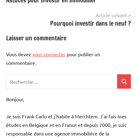
Astuces pour investir en immobilier
de
l’article
Article suivant
Pourquoi investir dans le neuf ?
Laisser un commentaire
Vous devez
vous connecter
pour publier un
commentaire.
Recherche
Recher
pour
:
Bonjour,
Je suis Frank Carlo et j'habite à Merchtem. J'ai fais mes
études en Belgique et en France et depuis 2000, je suis
responsable dans une agence immobilière de la