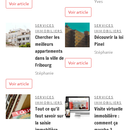
Yves
Voir article
Voir article
SERVICES
SERVICES
IMMOBILIERS
IMMOBILIERS
Chercher les
Découvrir la loi
meilleurs
Pinel
appartements
Stéphanie
dans la ville de
Voir article
Fribourg
Stéphanie
Voir article
SERVICES
SERVICES
IMMOBILIERS
IMMOBILIERS
Tout ce qu’il
Visite virtuelle
faut savoir sur
immobilière :
la saisie
comment ça
immobilière
marche ?