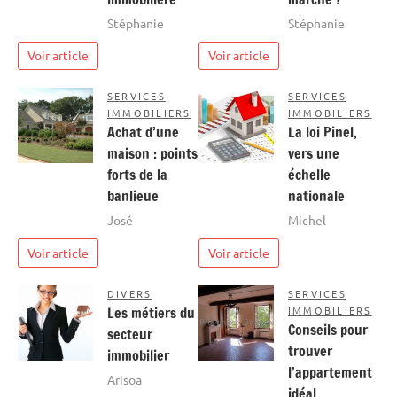
Stéphanie
Stéphanie
Voir article
Voir article
SERVICES
SERVICES
IMMOBILIERS
IMMOBILIERS
Achat d’une
La loi Pinel,
maison : points
vers une
forts de la
échelle
banlieue
nationale
José
Michel
Voir article
Voir article
DIVERS
SERVICES
Les métiers du
IMMOBILIERS
Conseils pour
secteur
trouver
immobilier
l’appartement
Arisoa
idéal