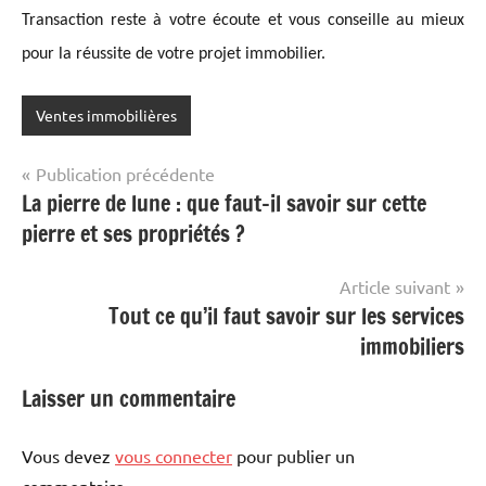
Transaction reste à votre écoute et vous conseille au mieux
pour la réussite de votre projet immobilier.
Ventes immobilières
Navigation
Publication précédente
La pierre de lune : que faut-il savoir sur cette
de
pierre et ses propriétés ?
l’article
Article suivant
Tout ce qu’il faut savoir sur les services
immobiliers
Laisser un commentaire
Vous devez
vous connecter
pour publier un
commentaire.