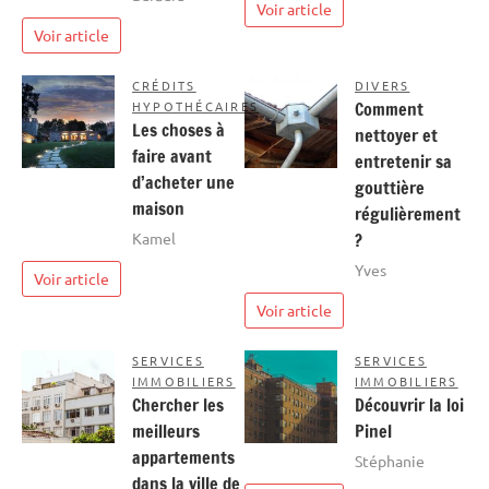
Voir article
Voir article
CRÉDITS
DIVERS
HYPOTHÉCAIRES
Comment
Les choses à
nettoyer et
faire avant
entretenir sa
d’acheter une
gouttière
maison
régulièrement
Kamel
?
Yves
Voir article
Voir article
SERVICES
SERVICES
IMMOBILIERS
IMMOBILIERS
Chercher les
Découvrir la loi
meilleurs
Pinel
appartements
Stéphanie
dans la ville de