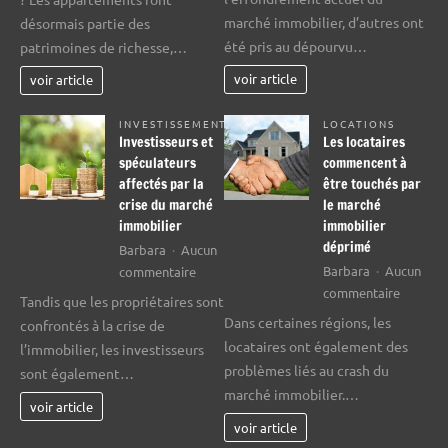
au
possibles
marché immobilier, d’autres ont
désormais partie des
crash
avec
été pris au dépourvu…
patrimoines de richesse,…
immobi
un
de
appartement
voir article
voir article
2008
INVESTISSEMENT
LOCATIONS
Investisseurs et
Les locataires
spéculateurs
commencent à
affectés par la
être touchés par
crise du marché
le marché
immobilier
immobilier
déprimé
Barbara
Aucun
sur
Barbara
Aucun
commentaire
sur
Investisseurs
commentaire
Tandis que les propriétaires sont
Les
et
Dans certaines régions, les
confrontés à la crise de
locatair
spéculateurs
locataires ont également des
l’immobilier, les investisseurs
commen
affectés
problèmes liés au crash du
sont également…
à
par
marché immobilier.…
être
la
voir article
touchés
crise
voir article
par
du