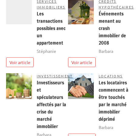
SERVICES
CRÉDITS
IMMOBILIERS
HYPOTHÉCAIRES
Les
Événements
transactions
menant au
possibles avec
crash
un
immobilier de
appartement
2008
Stéphanie
Barbara
Voir article
Voir article
INVESTISSEMENT
LOCATIONS
Investisseurs
Les locataires
et
commencent à
spéculateurs
être touchés
affectés par la
par le marché
crise du
immobilier
marché
déprimé
immobilier
Barbara
Barbara