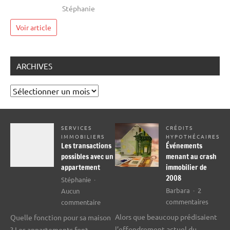
Stéphanie
Voir article
ARCHIVES
Archives
SERVICES
CRÉDITS
IMMOBILIERS
HYPOTHÉCAIRES
Les transactions
Événements
possibles avec un
menant au crash
appartement
immobilier de
2008
Stéphanie
Barbara
2
Aucun
sur
sur
commentaires
commentaire
Événem
Les
Alors que beaucoup prédisaient
Quelle fonction pour sa maison
menan
transactions
l’effondrement actuel du
? Les appartements font