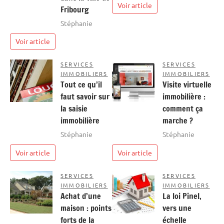
Voir article
Fribourg
Stéphanie
Voir article
SERVICES
SERVICES
IMMOBILIERS
IMMOBILIERS
Tout ce qu’il
Visite virtuelle
faut savoir sur
immobilière :
la saisie
comment ça
immobilière
marche ?
Stéphanie
Stéphanie
Voir article
Voir article
SERVICES
SERVICES
IMMOBILIERS
IMMOBILIERS
Achat d’une
La loi Pinel,
maison : points
vers une
forts de la
échelle