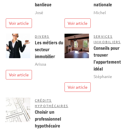
banlieue
nationale
José
Michel
Voir article
Voir article
DIVERS
SERVICES
Les métiers du
IMMOBILIERS
Conseils pour
secteur
trouver
immobilier
l’appartement
Arisoa
idéal
Voir article
Stéphanie
Voir article
CRÉDITS
HYPOTHÉCAIRES
Choisir un
professionnel
hypothécaire