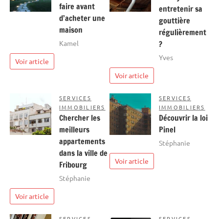
faire avant
entretenir sa
d’acheter une
gouttière
maison
régulièrement
Kamel
?
Yves
Voir article
Voir article
SERVICES
SERVICES
IMMOBILIERS
IMMOBILIERS
Chercher les
Découvrir la loi
meilleurs
Pinel
appartements
Stéphanie
dans la ville de
Voir article
Fribourg
Stéphanie
Voir article
SERVICES
SERVICES