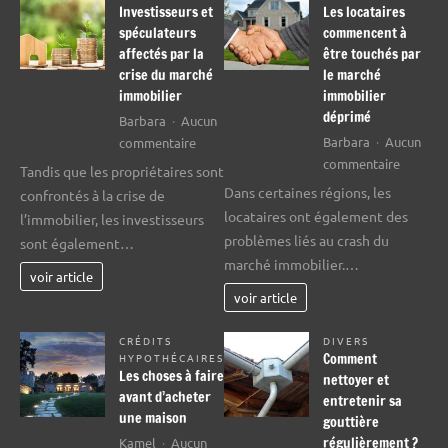
Investisseurs et
Les locataires
spéculateurs
commencent à
affectés par la
être touchés par
crise du marché
le marché
immobilier
immobilier
déprimé
Barbara
Aucun
sur
Barbara
Aucun
commentaire
sur
Investisseurs
commentaire
Tandis que les propriétaires sont
Les
et
Dans certaines régions, les
confrontés à la crise de
locatair
spéculateurs
locataires ont également des
l’immobilier, les investisseurs
commen
affectés
problèmes liés au crash du
sont également…
à
par
marché immobilier.…
être
la
voir article
touchés
crise
voir article
par
du
le
marché
CRÉDITS
DIVERS
Comment
HYPOTHÉCAIRES
marché
immobilier
Les choses à faire
nettoyer et
immobil
avant d’acheter
entretenir sa
déprimé
une maison
gouttière
régulièrement ?
Kamel
Aucun