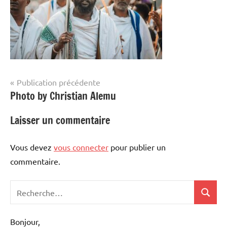
Navigation
Publication précédente
Photo by Christian Alemu
de
l’article
Laisser un commentaire
Vous devez
vous connecter
pour publier un
commentaire.
Recherche
Recher
pour
:
Bonjour,