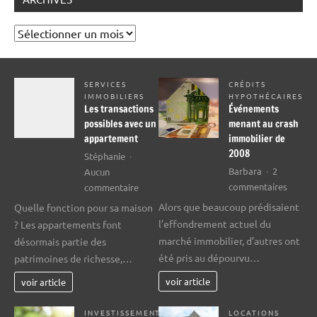
Archives
SERVICES
CRÉDITS
IMMOBILIERS
HYPOTHÉCAIRES
Les transactions
Événements
possibles avec un
menant au crash
appartement
immobilier de
2008
Stéphanie
Barbara
2
Aucun
sur
sur
commentaires
commentaire
Événem
Les
Alors que beaucoup prédisaient
Quelle fonction pour sa maison
menan
transactions
l’effondrement actuel du
? Les appartements font
au
possibles
marché immobilier, d’autres ont
désormais partie des
crash
avec
été pris au dépourvu…
patrimoines de richesse,…
immobi
un
de
appartement
voir article
voir article
2008
INVESTISSEMENT
LOCATIONS