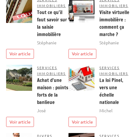
IMMOBILIERS
IMMOBILIERS
Tout ce qu’il
Visite virtuelle
faut savoir sur
immobilière :
la saisie
comment ça
immobilière
marche ?
Stéphanie
Stéphanie
Voir article
Voir article
SERVICES
SERVICES
IMMOBILIERS
IMMOBILIERS
Achat d’une
La loi Pinel,
maison : points
vers une
forts de la
échelle
banlieue
nationale
José
Michel
Voir article
Voir article
DIVERS
SERVICES