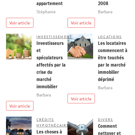
appartement
2008
Stéphanie
Barbara
Voir article
Voir article
INVESTISSEMENT
LOCATIONS
Investisseurs
Les locataires
et
commencent à
spéculateurs
être touchés
affectés par la
par le marché
crise du
immobilier
marché
déprimé
immobilier
Barbara
Barbara
Voir article
Voir article
CRÉDITS
DIVERS
HYPOTHÉCAIRES
Comment
Les choses à
nettoyer et