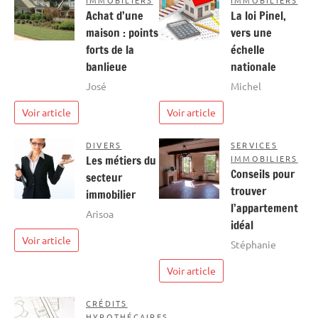
IMMOBILIERS
IMMOBILIERS
Achat d’une
La loi Pinel,
maison : points
vers une
forts de la
échelle
banlieue
nationale
José
Michel
Voir article
Voir article
DIVERS
SERVICES
Les métiers du
IMMOBILIERS
Conseils pour
secteur
trouver
immobilier
l’appartement
Arisoa
idéal
Voir article
Stéphanie
Voir article
CRÉDITS
HYPOTHÉCAIRES