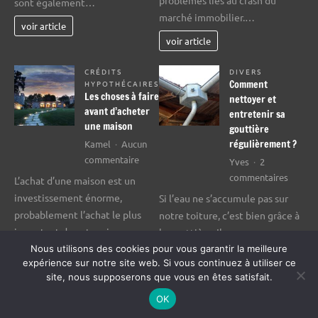
problèmes liés au crash du
sont également…
à
par
marché immobilier.…
être
la
voir article
touchés
crise
voir article
par
du
le
marché
CRÉDITS
DIVERS
Comment
HYPOTHÉCAIRES
marché
immobilier
Les choses à faire
nettoyer et
immobil
avant d’acheter
entretenir sa
déprimé
une maison
gouttière
régulièrement ?
Kamel
Aucun
sur
commentaire
Yves
2
Les
sur
commentaires
L’achat d’une maison est un
choses
Comme
investissement énorme,
Si l’eau ne s’accumule pas sur
à
nettoy
probablement l’achat le plus
notre toiture, c’est bien grâce à
faire
et
important de votre vie.…
la gouttière. Il…
avant
entrete
Nous utilisons des cookies pour vous garantir la meilleure
d’acheter
sa
voir article
voir article
expérience sur notre site web. Si vous continuez à utiliser ce
une
gouttiè
site, nous supposerons que vous en êtes satisfait.
maison
réguli
OK
?
Thème WordPress : Dynamico par ThemeZee.