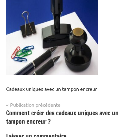
Cadeaux uniques avec un tampon encreur
Navigation
Publication précédente
Comment créer des cadeaux uniques avec un
de
tampon encreur ?
l’article
Laisser un commentaire