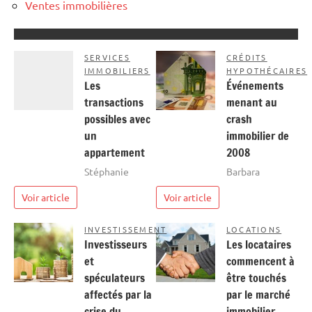
Ventes immobilières
SERVICES
CRÉDITS
IMMOBILIERS
HYPOTHÉCAIRES
Les
Événements
transactions
menant au
possibles avec
crash
un
immobilier de
appartement
2008
Stéphanie
Barbara
Voir article
Voir article
INVESTISSEMENT
LOCATIONS
Investisseurs
Les locataires
et
commencent à
spéculateurs
être touchés
affectés par la
par le marché
crise du
immobilier