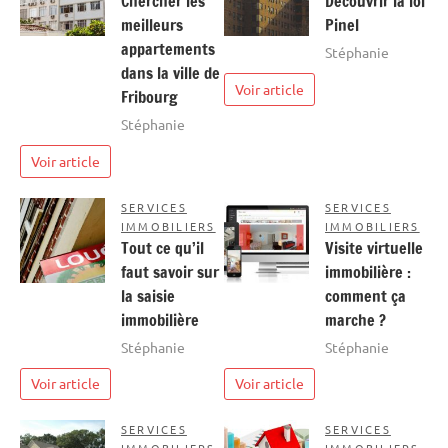
Chercher les
Découvrir la loi
meilleurs
Pinel
appartements
Stéphanie
dans la ville de
Voir article
Fribourg
Stéphanie
Voir article
SERVICES
SERVICES
IMMOBILIERS
IMMOBILIERS
Tout ce qu’il
Visite virtuelle
faut savoir sur
immobilière :
la saisie
comment ça
immobilière
marche ?
Stéphanie
Stéphanie
Voir article
Voir article
SERVICES
SERVICES