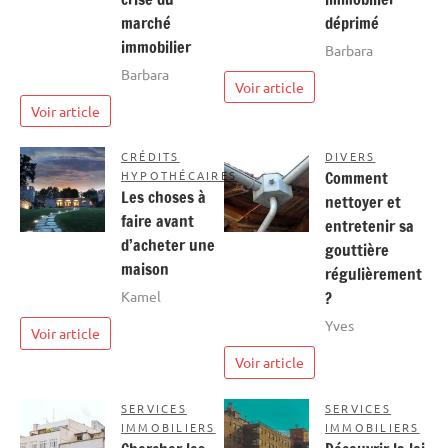
marché
déprimé
immobilier
Barbara
Barbara
Voir article
Voir article
CRÉDITS
DIVERS
HYPOTHÉCAIRES
Comment
Les choses à
nettoyer et
faire avant
entretenir sa
d’acheter une
gouttière
maison
régulièrement
Kamel
?
Yves
Voir article
Voir article
SERVICES
SERVICES
IMMOBILIERS
IMMOBILIERS