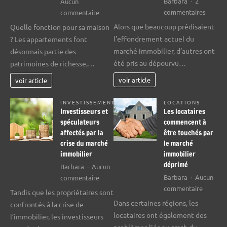
Barbara
2
Aucun
sur
sur
commentaires
commentaire
Événem
Les
Alors que beaucoup prédisaient
Quelle fonction pour sa maison
menan
transactions
l’effondrement actuel du
? Les appartements font
au
possibles
marché immobilier, d’autres ont
désormais partie des
crash
avec
été pris au dépourvu…
patrimoines de richesse,…
immobi
un
de
appartement
voir article
voir article
2008
INVESTISSEMENT
LOCATIONS
Investisseurs et
Les locataires
spéculateurs
commencent à
affectés par la
être touchés par
crise du marché
le marché
immobilier
immobilier
déprimé
Barbara
Aucun
sur
Barbara
Aucun
commentaire
sur
Investisseurs
commentaire
Tandis que les propriétaires sont
Les
et
Dans certaines régions, les
confrontés à la crise de
locatair
spéculateurs
locataires ont également des
l’immobilier, les investisseurs
commen
affectés