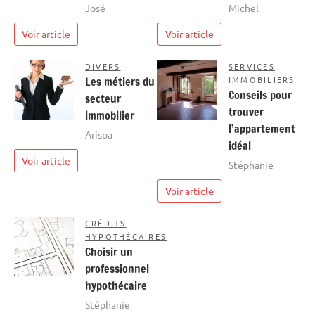
José
Michel
Voir article
Voir article
DIVERS
SERVICES
Les métiers du
IMMOBILIERS
Conseils pour
secteur
trouver
immobilier
l’appartement
Arisoa
idéal
Voir article
Stéphanie
Voir article
CRÉDITS
HYPOTHÉCAIRES
Choisir un
professionnel
hypothécaire
Stéphanie