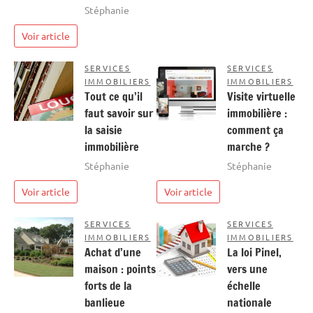
Stéphanie
Voir article
SERVICES
SERVICES
IMMOBILIERS
IMMOBILIERS
Tout ce qu’il
Visite virtuelle
faut savoir sur
immobilière :
la saisie
comment ça
immobilière
marche ?
Stéphanie
Stéphanie
Voir article
Voir article
SERVICES
SERVICES
IMMOBILIERS
IMMOBILIERS
Achat d’une
La loi Pinel,
maison : points
vers une
forts de la
échelle
banlieue
nationale