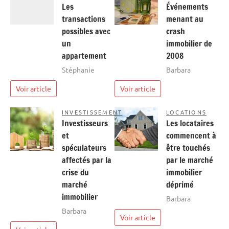
Les
Événements
transactions
menant au
possibles avec
crash
un
immobilier de
appartement
2008
Stéphanie
Barbara
Voir article
Voir article
INVESTISSEMENT
LOCATIONS
Investisseurs
Les locataires
et
commencent à
spéculateurs
être touchés
affectés par la
par le marché
crise du
immobilier
marché
déprimé
immobilier
Barbara
Barbara
Voir article