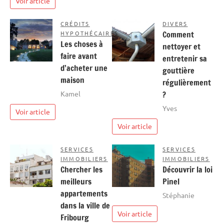
Voir article
CRÉDITS
DIVERS
HYPOTHÉCAIRES
Comment
Les choses à
nettoyer et
faire avant
entretenir sa
d’acheter une
gouttière
maison
régulièrement
Kamel
?
Yves
Voir article
Voir article
SERVICES
SERVICES
IMMOBILIERS
IMMOBILIERS
Chercher les
Découvrir la loi
meilleurs
Pinel
appartements
Stéphanie
dans la ville de
Voir article
Fribourg