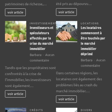
crash
avec
été pris au dépourvu…
patrimoines de richesse,…
immobi
un
de
appartement
voir article
voir article
2008
INVESTISSEMENT
LOCATIONS
Investisseurs et
Les locataires
spéculateurs
commencent à
affectés par la
être touchés par
crise du marché
le marché
immobilier
immobilier
déprimé
Barbara
Aucun
sur
Barbara
Aucun
commentaire
sur
Investisseurs
commentaire
Tandis que les propriétaires sont
Les
et
Dans certaines régions, les
confrontés à la crise de
locatair
spéculateurs
locataires ont également des
l’immobilier, les investisseurs
commen
affectés
problèmes liés au crash du
sont également…
à
par
marché immobilier.…
être
la
voir article
touchés
crise
voir article
par
du
le
marché
CRÉDITS
DIVERS