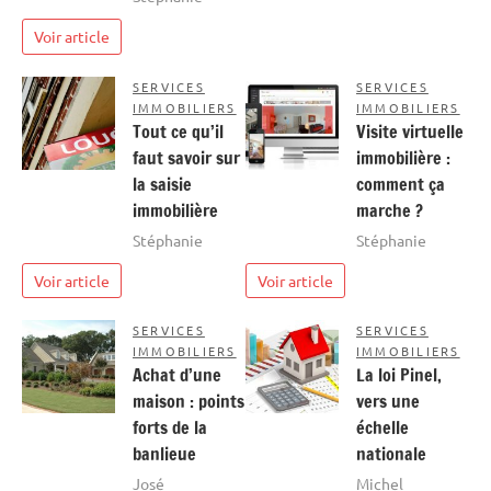
Voir article
SERVICES
SERVICES
IMMOBILIERS
IMMOBILIERS
Tout ce qu’il
Visite virtuelle
faut savoir sur
immobilière :
la saisie
comment ça
immobilière
marche ?
Stéphanie
Stéphanie
Voir article
Voir article
SERVICES
SERVICES
IMMOBILIERS
IMMOBILIERS
Achat d’une
La loi Pinel,
maison : points
vers une
forts de la
échelle
banlieue
nationale
José
Michel