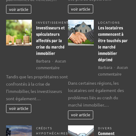
immobi
un
de
appartement
voir article
voir article
2008
INVESTISSEMENT
LOCATIONS
Investisseurs et
Les locataires
spéculateurs
commencent à
affectés par la
être touchés par
crise du marché
le marché
immobilier
immobilier
déprimé
Barbara
Aucun
sur
Barbara
Aucun
commentaire
sur
Investisseurs
commentaire
Tandis que les propriétaires sont
Les
et
Dans certaines régions, les
confrontés à la crise de
locatair
spéculateurs
locataires ont également des
l’immobilier, les investisseurs
commen
affectés
problèmes liés au crash du
sont également…
à
par
marché immobilier.…
être
la
voir article
touchés
crise
voir article
par
du
le
marché
CRÉDITS
DIVERS
Comment
HYPOTHÉCAIRES
marché
immobilier