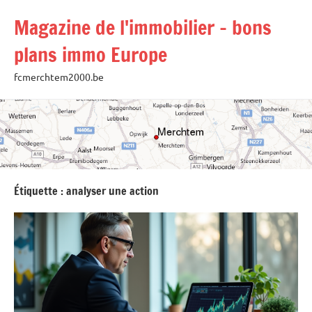
Aller
Magazine de l'immobilier – bons
au
contenu
plans immo Europe
fcmerchtem2000.be
Étiquette :
analyser une action