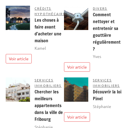
CRÉDITS
DIVERS
HYPOTHÉCAIRES
Comment
Les choses à
nettoyer et
faire avant
entretenir sa
d’acheter une
gouttière
maison
régulièrement
Kamel
?
Yves
Voir article
Voir article
SERVICES
SERVICES
IMMOBILIERS
IMMOBILIERS
Chercher les
Découvrir la loi
meilleurs
Pinel
appartements
Stéphanie
dans la ville de
Voir article
Fribourg
Stéphanie