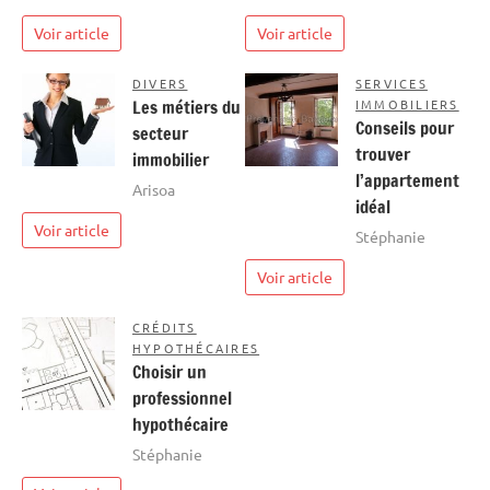
Voir article
Voir article
DIVERS
SERVICES
Les métiers du
IMMOBILIERS
Conseils pour
secteur
trouver
immobilier
l’appartement
Arisoa
idéal
Voir article
Stéphanie
Voir article
CRÉDITS
HYPOTHÉCAIRES
Choisir un
professionnel
hypothécaire
Stéphanie