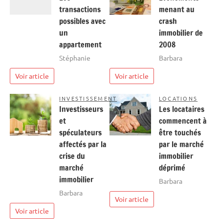
transactions
menant au
possibles avec
crash
un
immobilier de
appartement
2008
Stéphanie
Barbara
Voir article
Voir article
INVESTISSEMENT
LOCATIONS
Investisseurs
Les locataires
et
commencent à
spéculateurs
être touchés
affectés par la
par le marché
crise du
immobilier
marché
déprimé
immobilier
Barbara
Barbara
Voir article
Voir article