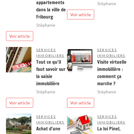
appartements
Stéphanie
dans la ville de
Voir article
Fribourg
Stéphanie
Voir article
SERVICES
SERVICES
IMMOBILIERS
IMMOBILIERS
Tout ce qu’il
Visite virtuelle
faut savoir sur
immobilière :
la saisie
comment ça
immobilière
marche ?
Stéphanie
Stéphanie
Voir article
Voir article
SERVICES
SERVICES
IMMOBILIERS
IMMOBILIERS
Achat d’une
La loi Pinel,