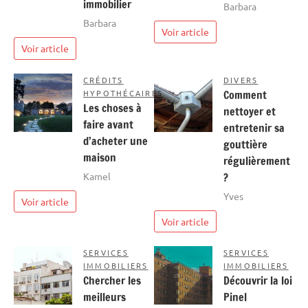
immobilier
Barbara
Barbara
Voir article
Voir article
CRÉDITS
DIVERS
HYPOTHÉCAIRES
Comment
Les choses à
nettoyer et
faire avant
entretenir sa
d’acheter une
gouttière
maison
régulièrement
Kamel
?
Yves
Voir article
Voir article
SERVICES
SERVICES
IMMOBILIERS
IMMOBILIERS
Chercher les
Découvrir la loi
meilleurs
Pinel