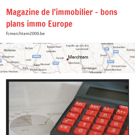
Aller
Magazine de l'immobilier – bons
au
contenu
plans immo Europe
fcmerchtem2000.be