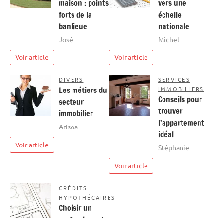
maison : points
vers une
forts de la
échelle
banlieue
nationale
José
Michel
Voir article
Voir article
DIVERS
SERVICES
Les métiers du
IMMOBILIERS
Conseils pour
secteur
trouver
immobilier
l’appartement
Arisoa
idéal
Voir article
Stéphanie
Voir article
CRÉDITS
HYPOTHÉCAIRES
Choisir un