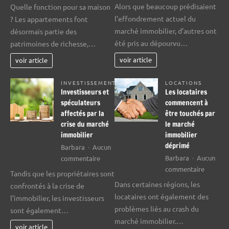
Événem
Les
Alors que beaucoup prédisaient
Quelle fonction pour sa maison
menan
transactions
l’effondrement actuel du
? Les appartements font
au
possibles
marché immobilier, d’autres ont
désormais partie des
crash
avec
été pris au dépourvu…
patrimoines de richesse,…
immobi
un
de
appartement
voir article
voir article
2008
INVESTISSEMENT
LOCATIONS
Investisseurs et
Les locataires
spéculateurs
commencent à
affectés par la
être touchés par
crise du marché
le marché
immobilier
immobilier
déprimé
Barbara
Aucun
sur
Barbara
Aucun
commentaire
sur
Investisseurs
commentaire
Tandis que les propriétaires sont
Les
et
Dans certaines régions, les
confrontés à la crise de
locatair
spéculateurs
locataires ont également des
l’immobilier, les investisseurs
commen
affectés
problèmes liés au crash du
sont également…
à
par
marché immobilier.…
être
la
voir article