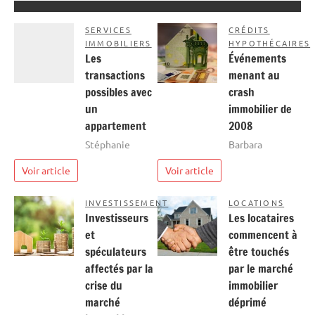
SERVICES
CRÉDITS
IMMOBILIERS
HYPOTHÉCAIRES
Les
Événements
transactions
menant au
possibles avec
crash
un
immobilier de
appartement
2008
Stéphanie
Barbara
Voir article
Voir article
INVESTISSEMENT
LOCATIONS
Investisseurs
Les locataires
et
commencent à
spéculateurs
être touchés
affectés par la
par le marché
crise du
immobilier
marché
déprimé