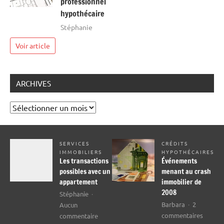
professionnel
hypothécaire
Stéphanie
Voir article
ARCHIVES
Archives
SERVICES
CRÉDITS
IMMOBILIERS
HYPOTHÉCAIRES
Les transactions
Événements
possibles avec un
menant au crash
appartement
immobilier de
2008
Stéphanie
Barbara
2
Aucun
sur
sur
commentaires
commentaire