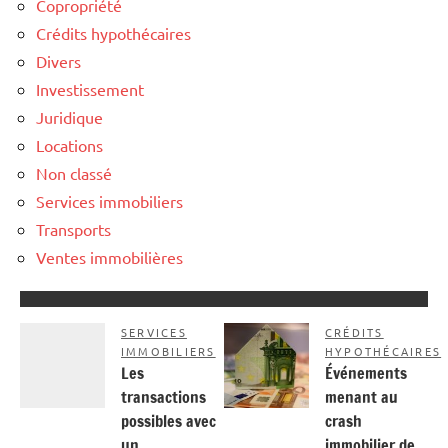
Copropriété
Crédits hypothécaires
Divers
Investissement
Juridique
Locations
Non classé
Services immobiliers
Transports
Ventes immobilières
SERVICES
CRÉDITS
IMMOBILIERS
HYPOTHÉCAIRES
Les
Événements
transactions
menant au
possibles avec
crash
un
immobilier de