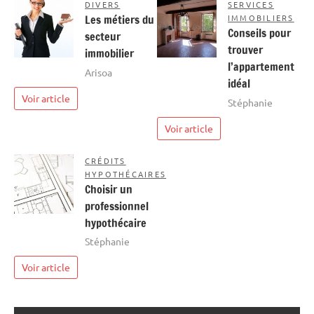
DIVERS
SERVICES
Les métiers du
IMMOBILIERS
Conseils pour
secteur
trouver
immobilier
l’appartement
Arisoa
idéal
Voir article
Stéphanie
Voir article
CRÉDITS
HYPOTHÉCAIRES
Choisir un
professionnel
hypothécaire
Stéphanie
Voir article