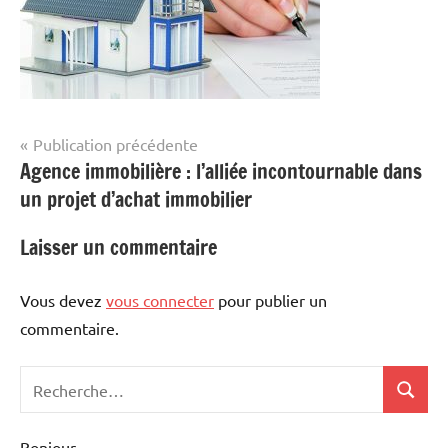
Navigation
Publication précédente
Agence immobilière : l’alliée incontournable dans
de
un projet d’achat immobilier
l’article
Laisser un commentaire
Vous devez
vous connecter
pour publier un
commentaire.
Recherche
Recher
pour
:
Bonjour,