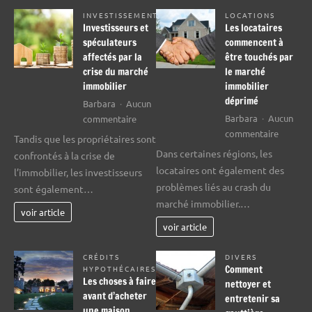
INVESTISSEMENT
LOCATIONS
Investisseurs et
Les locataires
spéculateurs
commencent à
affectés par la
être touchés par
crise du marché
le marché
immobilier
immobilier
déprimé
Barbara
Aucun
sur
Barbara
Aucun
commentaire
sur
Investisseurs
commentaire
Tandis que les propriétaires sont
Les
et
Dans certaines régions, les
confrontés à la crise de
locatair
spéculateurs
locataires ont également des
l’immobilier, les investisseurs
commen
affectés
problèmes liés au crash du
sont également…
à
par
marché immobilier.…
être
la
voir article
touchés
crise
voir article
par
du
le
marché
CRÉDITS
DIVERS
Comment
HYPOTHÉCAIRES
marché
immobilier
Les choses à faire
nettoyer et
immobil
avant d’acheter
entretenir sa
déprimé
une maison