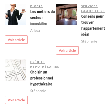
DIVERS
SERVICES
Les métiers du
IMMOBILIERS
Conseils pour
secteur
trouver
immobilier
l’appartement
Arisoa
idéal
Voir article
Stéphanie
Voir article
CRÉDITS
HYPOTHÉCAIRES
Choisir un
professionnel
hypothécaire
Stéphanie
Voir article