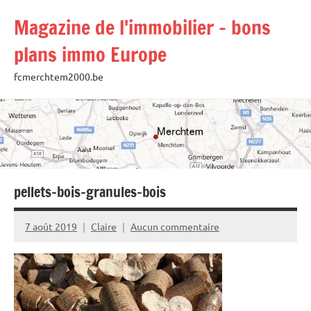
Aller
Magazine de l'immobilier – bons
au
contenu
plans immo Europe
fcmerchtem2000.be
pellets-bois-granules-bois
7 août 2019
Claire
Aucun commentaire