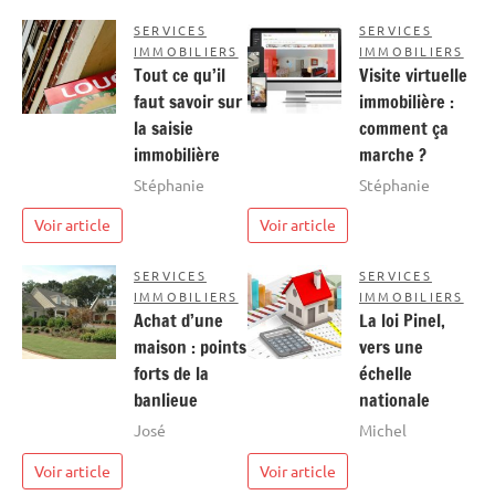
SERVICES
SERVICES
IMMOBILIERS
IMMOBILIERS
Tout ce qu’il
Visite virtuelle
faut savoir sur
immobilière :
la saisie
comment ça
immobilière
marche ?
Stéphanie
Stéphanie
Voir article
Voir article
SERVICES
SERVICES
IMMOBILIERS
IMMOBILIERS
Achat d’une
La loi Pinel,
maison : points
vers une
forts de la
échelle
banlieue
nationale
José
Michel
Voir article
Voir article