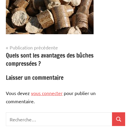
Navigation
Publication précédente
Quels sont les avantages des bûches
de
compressées ?
l’article
Laisser un commentaire
Vous devez
vous connecter
pour publier un
commentaire.
Recherche
Recher
pour