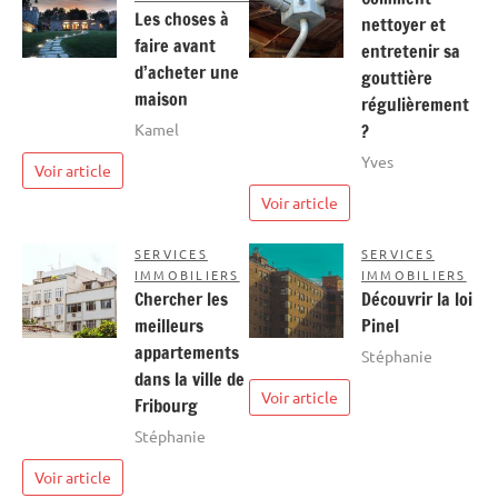
Les choses à
nettoyer et
faire avant
entretenir sa
d’acheter une
gouttière
maison
régulièrement
Kamel
?
Yves
Voir article
Voir article
SERVICES
SERVICES
IMMOBILIERS
IMMOBILIERS
Chercher les
Découvrir la loi
meilleurs
Pinel
appartements
Stéphanie
dans la ville de
Voir article
Fribourg
Stéphanie
Voir article