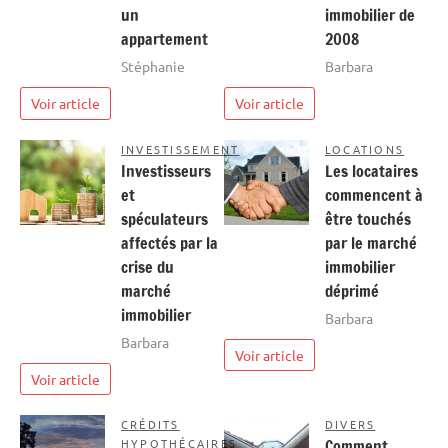
un
immobilier de
appartement
2008
Stéphanie
Barbara
Voir article
Voir article
INVESTISSEMENT
LOCATIONS
Investisseurs
Les locataires
et
commencent à
spéculateurs
être touchés
affectés par la
par le marché
crise du
immobilier
marché
déprimé
immobilier
Barbara
Barbara
Voir article
Voir article
CRÉDITS
DIVERS
HYPOTHÉCAIRES
Comment